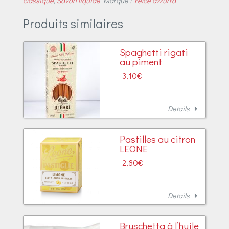
classique
,
Savon liquide
Marque :
Felce azzurra
Produits similaires
Spaghetti rigati
au piment
3,10
€
arrow_right
Details
Pastilles au citron
LEONE
2,80
€
arrow_right
Details
Bruschetta à l’huile