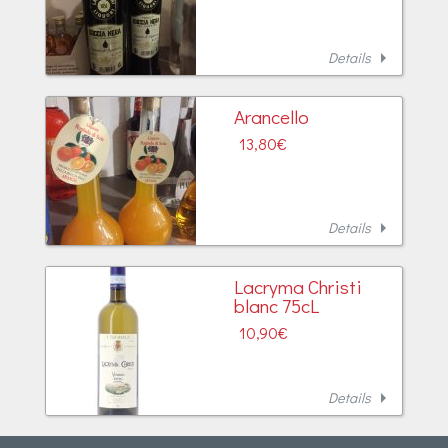
arrow_right
Details
Arancello
13,80
€
arrow_right
Details
Lacryma Christi
blanc 75cL
10,90
€
arrow_right
Details