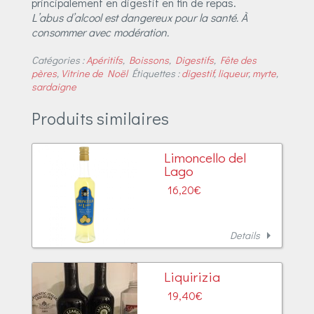
principalement en digestif en fin de repas.
L’abus d’alcool est dangereux pour la santé. À
consommer avec modération.
Catégories :
Apéritifs
,
Boissons
,
Digestifs
,
Fête des
pères
,
Vitrine de Noël
Étiquettes :
digestif
,
liqueur
,
myrte
,
sardaigne
Produits similaires
Limoncello del
Lago
16,20
€
arrow_right
Details
Liquirizia
19,40
€