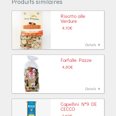
Produits similaires
Risotto alle
Verdure
4,10
€
arrow_right
Details
Farfalle Pazze
4,80
€
arrow_right
Details
Capellini N°9 DE
CECCO
2,60
€