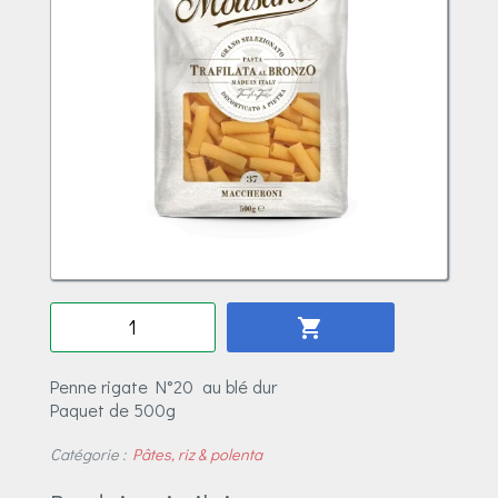
Quantité
shopping_cart
Penne rigate N°20 au blé dur
Paquet de 500g
Catégorie :
Pâtes, riz & polenta