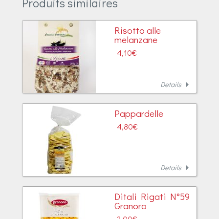
Produits similaires
Risotto alle
melanzane
4,10
€
arrow_right
Details
Pappardelle
4,80
€
arrow_right
Details
Ditali Rigati N°59
Granoro
2,00
€