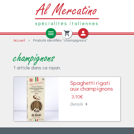
Al Mercatino
spécialités italiennes
menu
shopping_cart
person
Accueil
>
Produits identifiés “champignons”
Produits frais
Epicerie
Boissons
champignons
Charcuteries
1 article dans ce rayon.
Fromages
Spaghetti rigati
Antipasti
aux champignons
3,10
€
Pâtes Fraîches
arrow_right
Details
Autres produits frais